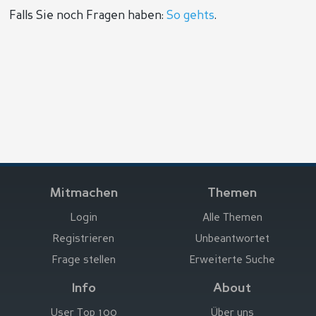
Falls Sie noch Fragen haben:
So gehts
.
Mitmachen
Themen
Login
Alle Themen
Registrieren
Unbeantwortet
Frage stellen
Erweiterte Suche
Info
About
User Top 100
Über uns