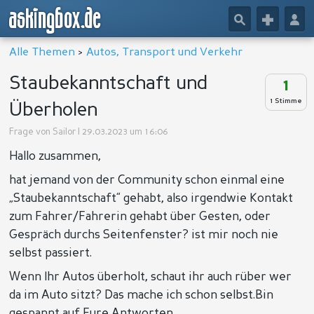
askingbox.de
🔎
+
👤
Alle Themen
>
Autos, Transport und Verkehr
Staubekanntschaft und
1
1 Stimme
Überholen
Frage von
Sailor
| 29.03.2023 um 16:06
Hallo zusammen,
hat jemand von der Community schon einmal eine
„Staubekanntschaft“ gehabt, also irgendwie Kontakt
zum Fahrer/Fahrerin gehabt über Gesten, oder
Gespräch durchs Seitenfenster? ist mir noch nie
selbst passiert.
Wenn Ihr Autos überholt, schaut ihr auch rüber wer
da im Auto sitzt? Das mache ich schon selbst.Bin
gespannt auf Eure Antworten.