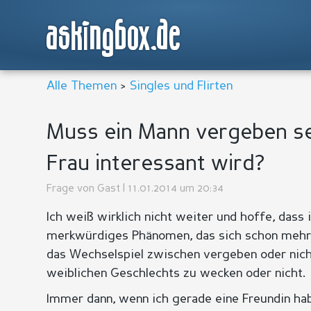
askingbox.de
Alle Themen
>
Singles und Flirten
Muss ein Mann vergeben sei
Frau interessant wird?
Frage von
Gast
| 11.01.2014 um 20:34
Ich weiß wirklich nicht weiter und hoffe, dass 
merkwürdiges Phänomen, das sich schon mehrf
das Wechselspiel zwischen vergeben oder nich
weiblichen Geschlechts zu wecken oder nicht.
Immer dann, wenn ich gerade eine Freundin hab