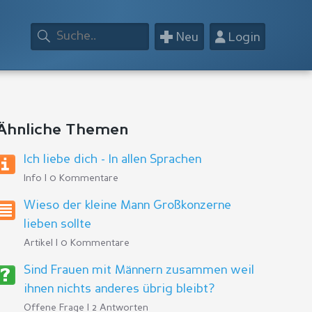
+
👤
Neu
Login
Ähnliche Themen
Ich liebe dich - In allen Sprachen
Info | 0 Kommentare
Wieso der kleine Mann Großkonzerne
lieben sollte
Artikel | 0 Kommentare
Sind Frauen mit Männern zusammen weil
ihnen nichts anderes übrig bleibt?
Offene Frage | 2 Antworten