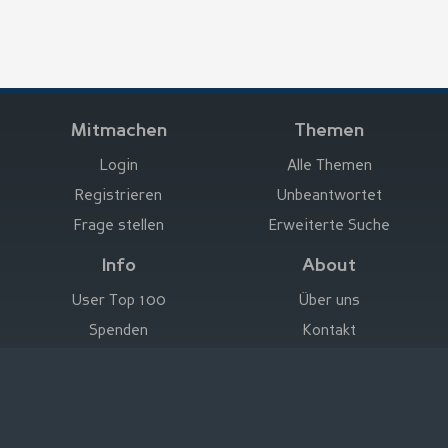
Mitmachen
Themen
Login
Alle Themen
Registrieren
Unbeantwortet
Frage stellen
Erweiterte Suche
Info
About
User Top 100
Über uns
Spenden
Kontakt
Hier werben
Impressum
Deutsch
|
English
|
Español
|
Français
Rechtliche Hinweise
|
Nutzungsbedingungen
Datenschutz
|
Impressum