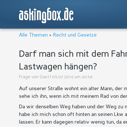
askingbox.de
Alle Themen
>
Recht und Gesetze
Darf man sich mit dem Fah
Lastwagen hängen?
Frage von
Gast
| 05.07.2016 um 20:54
Auf unserer Straße wohnt ein alter Mann, der 
sehe ich ihn, wenn ich mit meinem Rad von de
Da wir denselben Weg haben und der Weg zu me
habe ich mich schon oft hinten an seinen Lkw
lassen. Er kann dagegen relativ wenig tun, da 