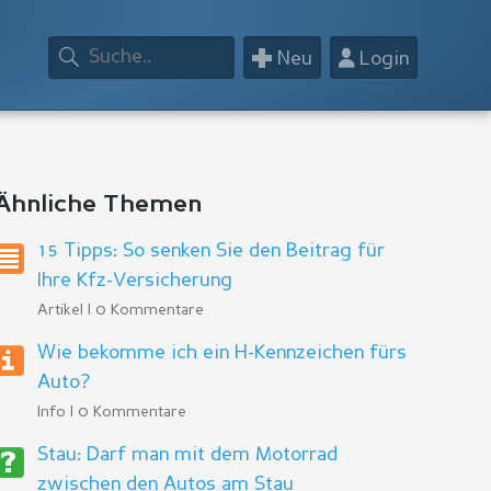
+
👤
Neu
Login
Ähnliche Themen
15 Tipps: So senken Sie den Beitrag für
Ihre Kfz-Versicherung
Artikel | 0 Kommentare
Wie bekomme ich ein H-Kennzeichen fürs
Auto?
Info | 0 Kommentare
Stau: Darf man mit dem Motorrad
zwischen den Autos am Stau