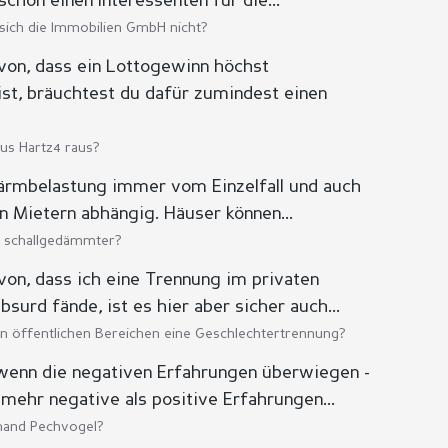
chon einen Interessenten für die...
ich die Immobilien GmbH nicht?
on, dass ein Lottogewinn höchst
ist, bräuchtest du dafür zumindest einen
us Hartz4 raus?
 Lärmbelastung immer vom Einzelfall und auch
n Mietern abhängig. Häuser können...
n schallgedämmter?
on, dass ich eine Trennung im privaten
bsurd fände, ist es hier aber sicher auch...
in öffentlichen Bereichen eine Geschlechtertrennung?
wenn die negativen Erfahrungen überwiegen -
mehr negative als positive Erfahrungen...
mand Pechvogel?