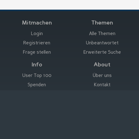
Mitmachen
Themen
Login
Alle Themen
Registrieren
Unbeantwortet
Frage stellen
Erweiterte Suche
Info
About
User Top 100
Über uns
Spenden
Kontakt
Hier werben
Impressum
Deutsch
|
English
|
Español
|
Français
Rechtliche Hinweise
|
Nutzungsbedingungen
Datenschutz
|
Impressum
© Stefan Trost Media 2011-2026