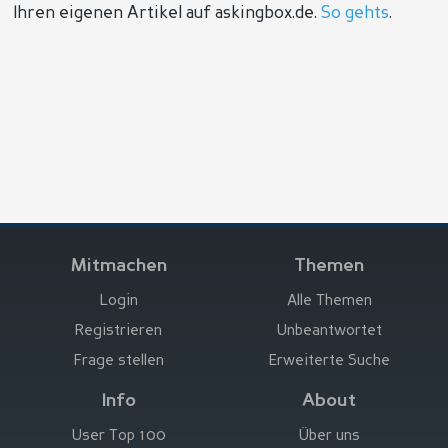
Ihren eigenen Artikel auf askingbox.de.
So gehts
.
Mitmachen
Themen
Login
Alle Themen
Registrieren
Unbeantwortet
Frage stellen
Erweiterte Suche
Info
About
User Top 100
Über uns