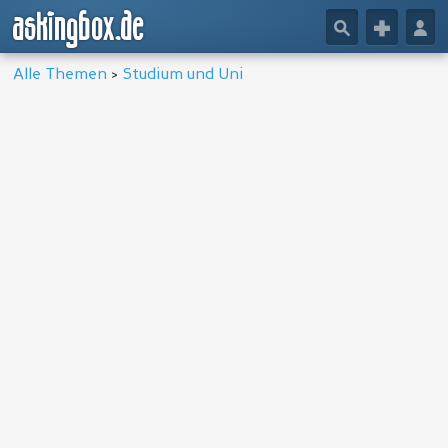
askingbox.de
🔎
+
👤
Alle Themen
>
Studium und Uni