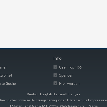
Info
emen
User Top 100
twortet
Spenden
rte Suche
Hier werben
Deutsch
|
English
|
Español
|
Français
Rechtliche Hinweise
|
Nutzungsbedingungen
|
Datenschutz
|
Impressum
© Stefan Trost Media 2011-2026
|
Webdesign by STT Media