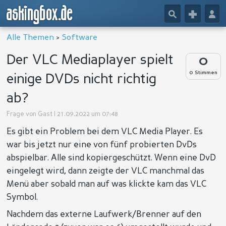
askingbox.de
🔎
+
👤
Alle Themen
>
Software
Der VLC Mediaplayer spielt
0
0 Stimmen
einige DVDs nicht richtig
ab?
Frage von
Gast
| 21.09.2022 um 07:48
Es gibt ein Problem bei dem VLC Media Player. Es
war bis jetzt nur eine von fünf probierten DvDs
abspielbar. Alle sind kopiergeschützt. Wenn eine DvD
eingelegt wird, dann zeigte der VLC manchmal das
Menü aber sobald man auf was klickte kam das VLC
Symbol.
Nachdem das externe Laufwerk/Brenner auf den