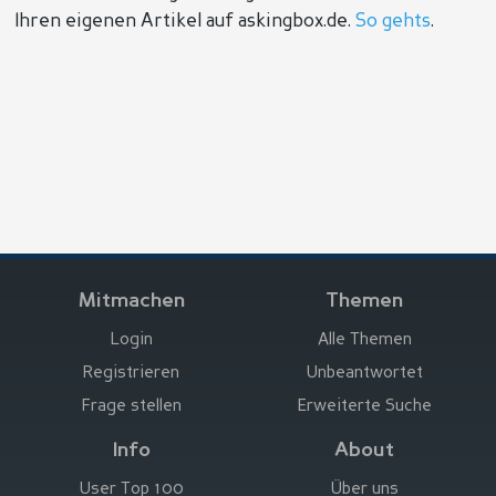
Ihren eigenen Artikel auf askingbox.de.
So gehts
.
Mitmachen
Themen
Login
Alle Themen
Registrieren
Unbeantwortet
Frage stellen
Erweiterte Suche
Info
About
User Top 100
Über uns