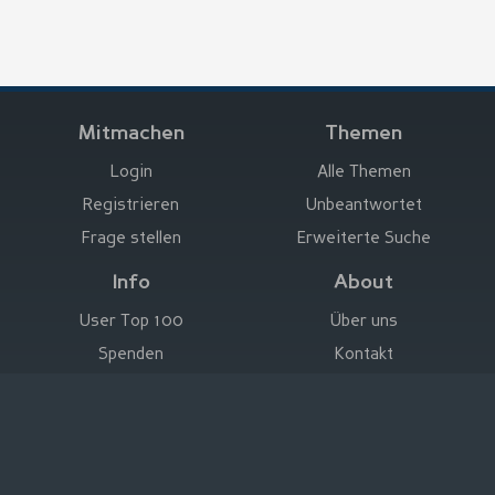
Mitmachen
Themen
Login
Alle Themen
Registrieren
Unbeantwortet
Frage stellen
Erweiterte Suche
Info
About
User Top 100
Über uns
Spenden
Kontakt
Hier werben
Impressum
Deutsch
|
English
|
Español
|
Français
Rechtliche Hinweise
|
Nutzungsbedingungen
Datenschutz
|
Impressum