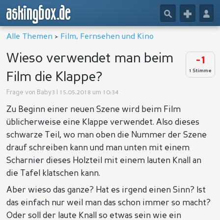
askingbox.de
🔎
+
👤
Alle Themen
>
Film, Fernsehen und Kino
Wieso verwendet man beim
-1
1 Stimme
Film die Klappe?
Frage von
Baby3
| 15.05.2018 um 10:34
Zu Beginn einer neuen Szene wird beim Film
üblicherweise eine Klappe verwendet. Also dieses
schwarze Teil, wo man oben die Nummer der Szene
drauf schreiben kann und man unten mit einem
Scharnier dieses Holzteil mit einem lauten Knall an
die Tafel klatschen kann.
Aber wieso das ganze? Hat es irgend einen Sinn? Ist
das einfach nur weil man das schon immer so macht?
Oder soll der laute Knall so etwas sein wie ein