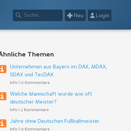
+
👤
Neu
Login
Ähnliche Themen
Unternehmen aus Bayern im DAX, MDAX,
SDAX und TecDAX
Info | 0 Kommentare
Welche Mannschaft wurde wie oft
deutscher Meister?
Info | 2 Kommentare
Jahre ohne Deutschen Fußballmeister
Info | 0 Kommentare