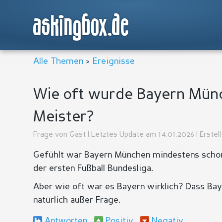
askingbox.de
Alle Themen
>
Ereignisse
Wie oft wurde Bayern Mün
Meister?
Frage von
Gast
| Letztes Update am 14.01.2026 | Erstel
Gefühlt war Bayern München mindestens schon
der ersten Fußball Bundesliga.
Aber wie oft war es Bayern wirklich? Dass Bay
natürlich außer Frage.
Antworten
Positiv
Negativ