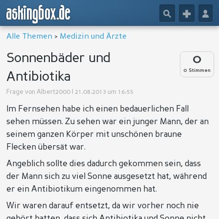
askingbox.de
🔎
+
👤
Alle Themen
>
Medizin und Ärzte
Sonnenbäder und
0
0 Stimmen
Antibiotika
Frage von
Albert2000
| 21.08.2013 um 16:55
Im Fernsehen habe ich einen bedauerlichen Fall
sehen müssen. Zu sehen war ein junger Mann, der an
seinem ganzen Körper mit unschönen braune
Flecken übersät war.
Angeblich sollte dies dadurch gekommen sein, dass
der Mann sich zu viel Sonne ausgesetzt hat, während
er ein Antibiotikum eingenommen hat.
Wir waren darauf entsetzt, da wir vorher noch nie
gehört hatten, dass sich Antibiotika und Sonne nicht