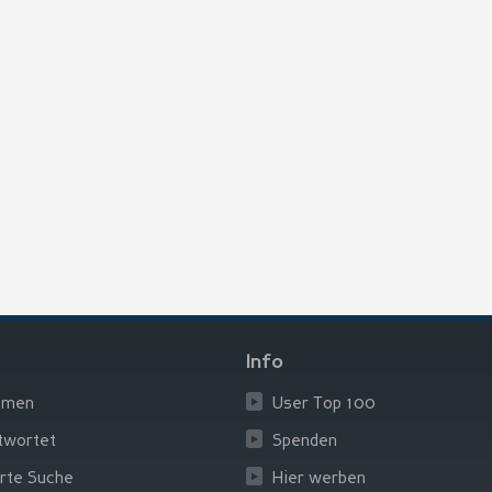
Info
emen
User Top 100
twortet
Spenden
rte Suche
Hier werben