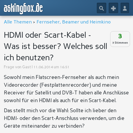
askingbox.de
🔎
+
👤
Alle Themen
>
Fernseher, Beamer und Heimkino
HDMI oder Scart-Kabel -
3
3 Stimmen
Was ist besser? Welches soll
ich benutzen?
Frage von
Gast
| 11.06.2014 um 16:51
Sowohl mein Flatscreen-Fernseher als auch mein
Videorecorder (Festplattenrecorder) und meine
Receiver für Satellit und DVB-T haben alle Anschlüsse
sowohl für ein HDMI als auch für ein Scart-Kabel.
Das stellt mich vor die Wahl: Sollte ich lieber den
HDMI- oder den Scart-Anschluss verwenden, um die
Geräte miteinander zu verbinden?