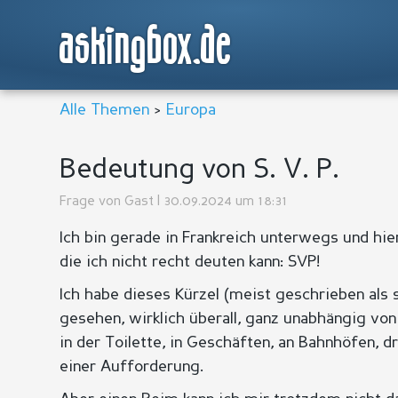
askingbox.de
Alle Themen
>
Europa
Bedeutung von S. V. P.
Frage von
Gast
| 30.09.2024 um 18:31
Ich bin gerade in Frankreich unterwegs und hier
die ich nicht recht deuten kann: SVP!
Ich habe dieses Kürzel (meist geschrieben als s
gesehen, wirklich überall, ganz unabhängig von 
in der Toilette, in Geschäften, an Bahnhöfen, 
einer Aufforderung.