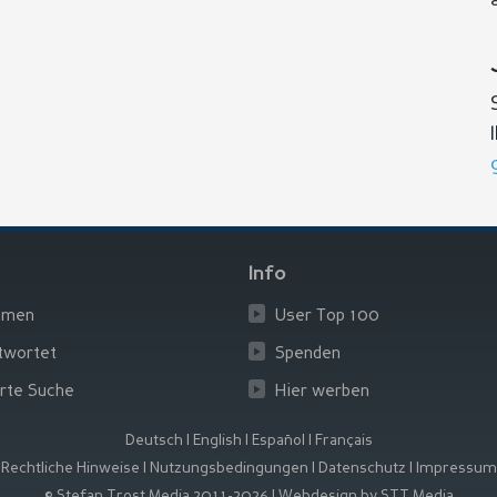
Info
emen
User Top 100
twortet
Spenden
rte Suche
Hier werben
Deutsch
|
English
|
Español
|
Français
Rechtliche Hinweise
|
Nutzungsbedingungen
|
Datenschutz
|
Impressum
© Stefan Trost Media 2011-2026
|
Webdesign by STT Media