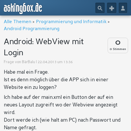
askingbox.de
🔎
+
👤
Alle Themen
>
Programmierung und Informatik
>
Android Programmierung
Android: WebView mit
0
0 Stimmen
Login
Frage von
BärBalu
| 22.04.2013 um 13:36
Habe mal ein Frage.
Ist es denn möglich über die APP sich in einer
Website ein zu loggen?
Ich habe auf der main.xml ein Button der auf ein
neues Layout zugreift wo der Webview angezeigt
wird.
Dort werde ich (wie halt am PC) nach Passwort und
Name gefragt.