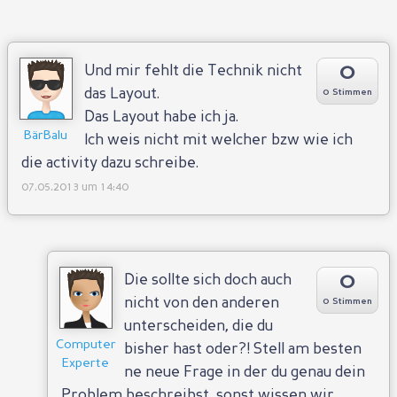
0
Und mir fehlt die Technik nicht
das Layout.
0 Stimmen
Das Layout habe ich ja.
BärBalu
Ich weis nicht mit welcher bzw wie ich
Antworten
die activity dazu schreibe.
07.05.2013 um 14:40
0
Die sollte sich doch auch
nicht von den anderen
0 Stimmen
unterscheiden, die du
Computer
bisher hast oder?! Stell am besten
Experte
ne neue Frage in der du genau dein
Problem beschreibst, sonst wissen wir