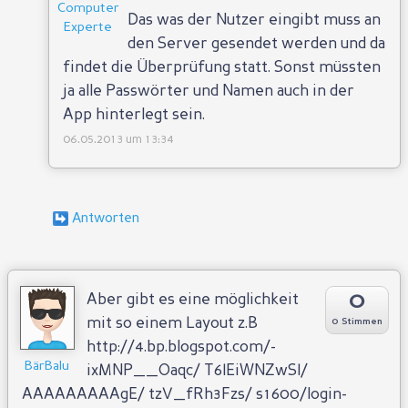
Computer
Das was der Nutzer eingibt muss an
Experte
den Server gesendet werden und da
findet die Überprüfung statt. Sonst müssten
ja alle Passwörter und Namen auch in der
App hinterlegt sein.
06.05.2013 um 13:34
Antworten
0
Aber gibt es eine möglichkeit
mit so einem Layout z.B
0 Stimmen
http://4.bp.blogspot.com/-
BärBalu
ixMNP__Oaqc/ T6IEiWNZwSI/
AAAAAAAAAgE/ tzV_fRh3Fzs/ s1600/login-