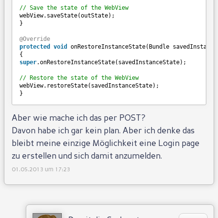
// Save the state of the WebView
webView.saveState(outState);
}
@Override
protected
void
onRestoreInstanceState(Bundle savedInstance
{
super
.onRestoreInstanceState(savedInstanceState);
// Restore the state of the WebView
webView.restoreState(savedInstanceState);
}
Antworten
Aber wie mache ich das per POST?
Davon habe ich gar kein plan. Aber ich denke das
bleibt meine einzige Möglichkeit eine Login page
zu erstellen und sich damit anzumelden.
01.05.2013 um 17:23