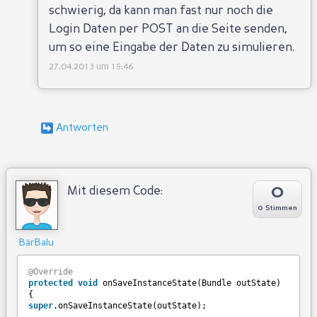
schwierig, da kann man fast nur noch die
Login Daten per POST an die Seite senden,
um so eine Eingabe der Daten zu simulieren.
27.04.2013 um 15:46
0
Mit diesem Code:
0 Stimmen
BärBalu
@Override
protected
void
onSaveInstanceState(Bundle outState)
{
super
.onSaveInstanceState(outState);