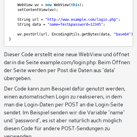
WebView wv = 
new
WebView(
this
);
setContentView(wv);
String url = 
"
http://www.example.com/login.php
"
;
String data = 
"name=Test&password=12345"
;
wv.postUrl(url, EncodingUtils.getBytes(data, 
"base64"
))
}
Dieser Code erstellt eine neue WebView und öffnet
darin die Seite example.com/login.php. Beim Öffnen
der Seite werden per Post die Daten aus "data"
übergeben.
Der Code kann zum Beispiel dafür genutzt werden,
einen automatischen Login zu realisieren, in dem
man die Login-Daten per POST an die Login-Seite
sendet. Im Beispiel senden wir die Variable "name"
und "password", es ist aber natürlich auch möglich
diesen Code für andere POST-Sendungen zu
verwenden.