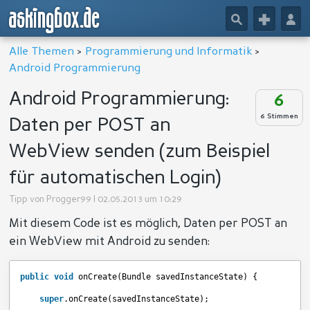
askingbox.de
🔎
+
👤
Alle Themen
>
Programmierung und Informatik
>
Android Programmierung
Android Programmierung:
6
6 Stimmen
Daten per POST an
WebView senden (zum Beispiel
für automatischen Login)
Tipp von
Progger99
| 02.05.2013 um 10:29
Mit diesem Code ist es möglich, Daten per POST an
ein WebView mit Android zu senden:
public
void
onCreate(Bundle savedInstanceState) {
super
.onCreate(savedInstanceState);