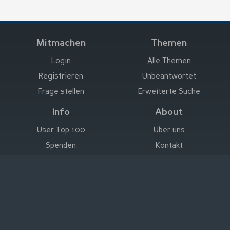
Mitmachen
Themen
Login
Alle Themen
Registrieren
Unbeantwortet
Frage stellen
Erweiterte Suche
Info
About
User Top 100
Über uns
Spenden
Kontakt
Hier werben
Impressum
Deutsch
|
English
|
Español
|
Français
Rechtliche Hinweise
|
Nutzungsbedingungen
Datenschutz
|
Impressum
© Stefan Trost Media 2011-2026