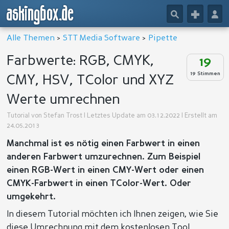
askingbox.de
🔎
+
👤
Alle Themen
>
STT Media Software
>
Pipette
Farbwerte: RGB, CMYK,
19
19 Stimmen
CMY, HSV, TColor und XYZ
Werte umrechnen
Tutorial von
Stefan Trost
| Letztes Update am 03.12.2022 | Erstellt am
24.05.2013
Manchmal ist es nötig einen Farbwert in einen
anderen Farbwert umzurechnen. Zum Beispiel
einen RGB-Wert in einen CMY-Wert oder einen
CMYK-Farbwert in einen TColor-Wert. Oder
umgekehrt.
In diesem Tutorial möchten ich Ihnen zeigen, wie Sie
diese Umrechnung mit dem kostenlosen Tool