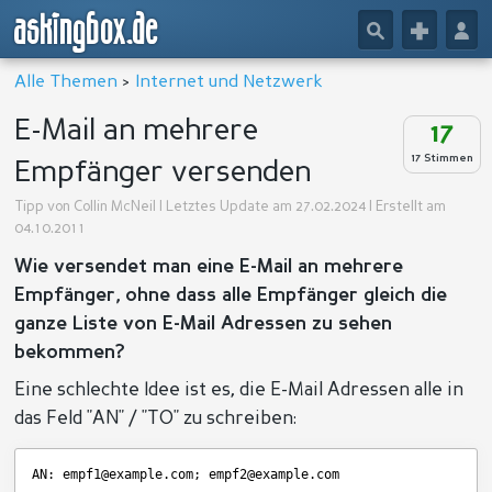
askingbox.de
🔎
+
👤
Alle Themen
>
Internet und Netzwerk
E-Mail an mehrere
17
17 Stimmen
Empfänger versenden
Tipp von
Collin McNeil
| Letztes Update am 27.02.2024 | Erstellt am
04.10.2011
Wie versendet man eine E-Mail an mehrere
Empfänger, ohne dass alle Empfänger gleich die
ganze Liste von E-Mail Adressen zu sehen
bekommen?
Eine schlechte Idee ist es, die E-Mail Adressen alle in
das Feld "AN" / "TO" zu schreiben:
AN: empf1@example.com; empf2@example.com