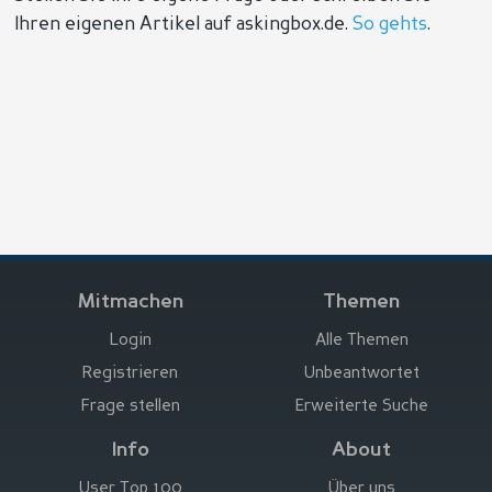
Ihren eigenen Artikel auf askingbox.de.
So gehts
.
Mitmachen
Themen
Login
Alle Themen
Registrieren
Unbeantwortet
Frage stellen
Erweiterte Suche
Info
About
User Top 100
Über uns