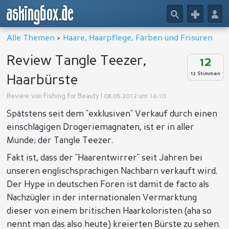
askingbox.de
🔎
+
👤
Alle Themen
>
Haare, Haarpflege, Färben und Frisuren
Review Tangle Teezer,
12
12 Stimmen
Haarbürste
Review von
Fishing for Beauty
| 08.05.2012 um 16:10
Spätstens seit dem "exklusiven" Verkauf durch einen
einschlägigen Drogeriemagnaten, ist er in aller
Munde; der Tangle Teezer.
Fakt ist, dass der "Haarentwirrer" seit Jahren bei
unseren englischsprachigen Nachbarn verkauft wird.
Der Hype in deutschen Foren ist damit de facto als
Nachzügler in der internationalen Vermarktung
dieser von einem britischen Haarkoloristen (aha so
nennt man das also heute) kreierten Bürste zu sehen.