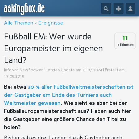
askingbox.de
🔎
+
👤
Alle Themen
>
Ereignisse
Fußball EM: Wer wurde
11
11 Stimmen
Europameister im eigenen
Land?
Info von
NewShower
| Letztes Update am 15.07.2024 | Erstellt am
19.08.2018
Bei etwa
30 % aller Fußballweltmeisterschaften ist
der Gastgeber am Ende des Turniers auch
Weltmeister gewesen
. Wie sieht es aber bei der
Fußballeuropameisterschaft aus? Haben auch hier
die Gastgeber eine größere Chance den Titel zu
holen?
Bisher gab es drei Länder, die als Gastgeber auch