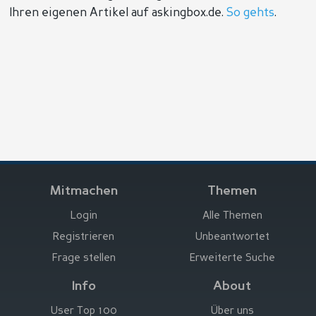
Ihren eigenen Artikel auf askingbox.de.
So gehts
.
Mitmachen
Themen
Login
Alle Themen
Registrieren
Unbeantwortet
Frage stellen
Erweiterte Suche
Info
About
User Top 100
Über uns