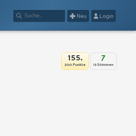
+
👤
Neu
Login
155.
7
200 Punkte
13 Stimmen