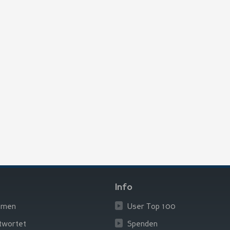
Info
emen
User Top 100
twortet
Spenden