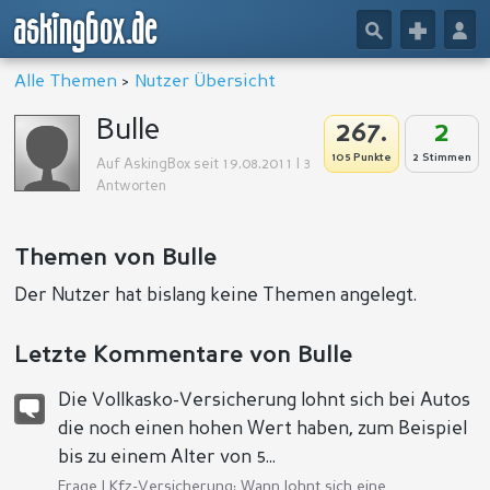
askingbox.de
🔎
+
👤
Alle Themen
>
Nutzer Übersicht
Bulle
267.
2
105 Punkte
2 Stimmen
Auf AskingBox seit 19.08.2011 | 3
Antworten
Themen von Bulle
Der Nutzer hat bislang keine Themen angelegt.
Letzte Kommentare von Bulle
Die Vollkasko-Versicherung lohnt sich bei Autos
die noch einen hohen Wert haben, zum Beispiel
bis zu einem Alter von 5...
Frage |
Kfz-Versicherung: Wann lohnt sich eine