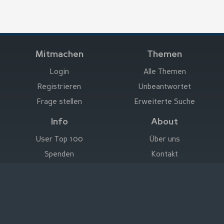
Mitmachen
Themen
Login
Alle Themen
Registrieren
Unbeantwortet
Frage stellen
Erweiterte Suche
Info
About
User Top 100
Über uns
Spenden
Kontakt
Hier werben
Impressum
Deutsch
|
English
|
Español
|
Français
Rechtliche Hinweise
|
Nutzungsbedingungen
Datenschutz
|
Impressum