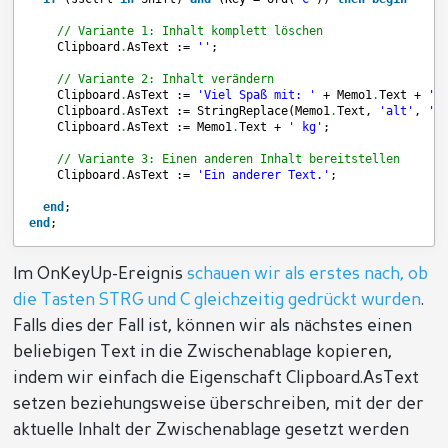
// Variante 1: Inhalt komplett löschen
Clipboard
.
AsText := 
''
; 
// Variante 2: Inhalt verändern
Clipboard
.
AsText := 
'Viel Spaß mit: '
+ Memo1
.
Text + 
' 
Clipboard
.
AsText := StringReplace(Memo1
.
Text, 
'alt'
, 
'n
Clipboard
.
AsText := Memo1
.
Text + 
' kg'
;
// Variante 3: Einen anderen Inhalt bereitstellen
Clipboard
.
AsText := 
'Ein anderer Text.'
; 
end
;
end
;
Im OnKeyUp-Ereignis
schauen wir als erstes nach, ob
die Tasten STRG und C gleichzeitig gedrückt wurden
.
Falls dies der Fall ist, können wir als nächstes einen
beliebigen Text in die Zwischenablage kopieren,
indem wir einfach die Eigenschaft Clipboard.AsText
setzen beziehungsweise überschreiben, mit der der
aktuelle Inhalt der Zwischenablage gesetzt werden