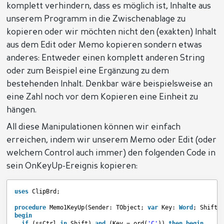
komplett verhindern, dass es möglich ist, Inhalte aus
unserem Programm in die Zwischenablage zu
kopieren oder wir möchten nicht den (exakten) Inhalt
aus dem Edit oder Memo kopieren sondern etwas
anderes: Entweder einen komplett anderen String
oder zum Beispiel eine Ergänzung zu dem
bestehenden Inhalt. Denkbar wäre beispielsweise an
eine Zahl noch vor dem Kopieren eine Einheit zu
hängen.
All diese Manipulationen können wir einfach
erreichen, indem wir unserem Memo oder Edit (oder
welchem Control auch immer) den folgenden Code in
sein OnKeyUp-Ereignis kopieren:
uses
ClipBrd;
procedure
Memo1KeyUp(Sender: TObject; 
var
Key: 
Word
; Shift:
begin
if
(ssCtrl 
in
Shift) 
and
(Key = ord(
'C'
)) 
then
begin