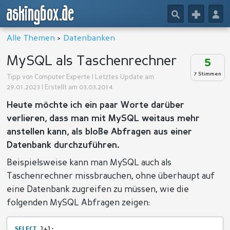
askingbox.de
🔎
+
👤
Alle Themen
>
Datenbanken
MySQL als Taschenrechner
5
7 Stimmen
Tipp von
Computer Experte
| Letztes Update am
29.01.2023 | Erstellt am 03.03.2014
Heute möchte ich ein paar Worte darüber
verlieren, dass man mit MySQL weitaus mehr
anstellen kann, als bloße Abfragen aus einer
Datenbank durchzuführen.
Beispielsweise kann man MySQL auch als
Taschenrechner missbrauchen, ohne überhaupt auf
eine Datenbank zugreifen zu müssen, wie die
folgenden MySQL Abfragen zeigen:
SELECT
1+1;