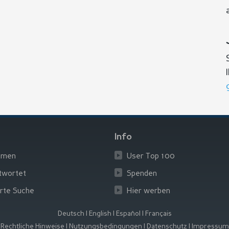
Info
emen
User Top 100
twortet
Spenden
rte Suche
Hier werben
Deutsch
|
English
|
Español
|
Français
Rechtliche Hinweise
|
Nutzungsbedingungen
|
Datenschutz
|
Impressum