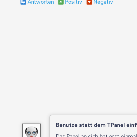
Antworten
Positiv
Negativ
Benutze statt dem TPanel einf
Das Panel an sich hat erst einmal