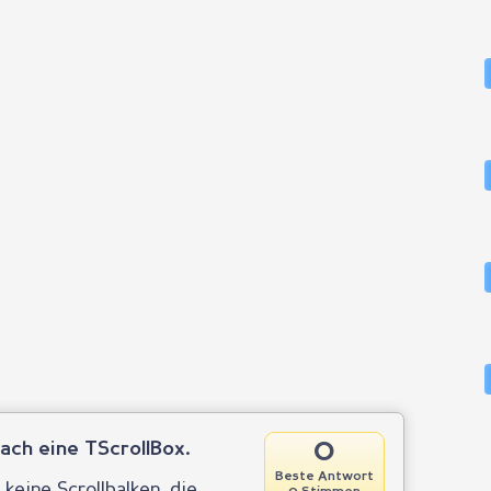
0
ach eine TScrollBox.
Beste Antwort
 keine Scrollbalken, die