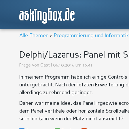
askingbox.de
Alle Themen
>
Programmierung und Informatik
Delphi/Lazarus: Panel mit S
Frage von
Gast
| 06.10.2016 um 16:41
In meinem Programm habe ich einige Controls 
untergebracht. Nach der letzten Erweiterung 
allerdings zunehmend geringer.
Daher war meine Idee, das Panel irgedwie scrol
dem Panel vertikale oder horizontale Scrollbal
scrollen kann wenn der Platz nicht ausreicht?