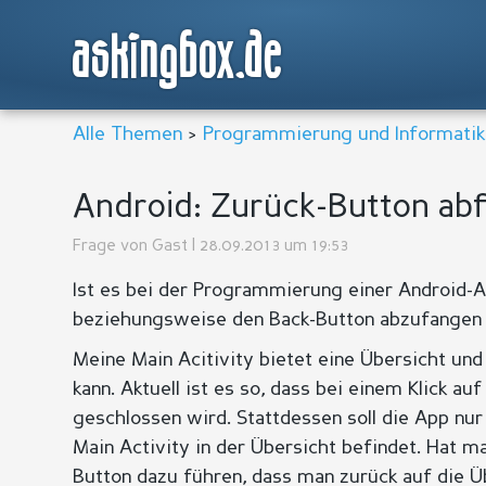
askingbox.de
Alle Themen
>
Programmierung und Informatik
Android: Zurück-Button ab
Frage von
Gast
| 28.09.2013 um 19:53
Ist es bei der Programmierung einer Android-
beziehungsweise den Back-Button abzufangen 
Meine Main Acitivity bietet eine Übersicht un
kann. Aktuell ist es so, dass bei einem Klick a
geschlossen wird. Stattdessen soll die App nu
Main Activity in der Übersicht befindet. Hat m
Button dazu führen, dass man zurück auf die 