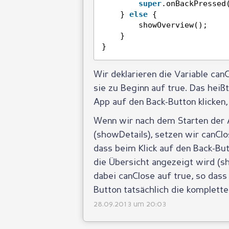
super
.onBackPressed
} 
else
{
showOverview();    
}
}
Wir deklarieren die Variable canC
sie zu Beginn auf true. Das heiß
App auf den Back-Button klicken
Wenn wir nach dem Starten der 
(showDetails), setzen wir canClo
dass beim Klick auf den Back-But
die Übersicht angezeigt wird (s
dabei canClose auf true, so dass
Button tatsächlich die komplett
28.09.2013 um 20:03