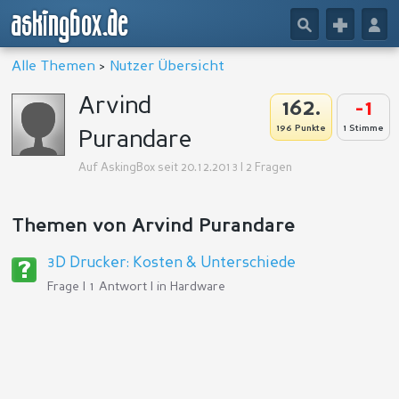
askingbox.de
🔎
+
👤
Alle Themen
>
Nutzer Übersicht
Arvind
162.
-1
196 Punkte
1 Stimme
Purandare
Auf AskingBox seit 20.12.2013 | 2 Fragen
Themen von Arvind Purandare
3D Drucker: Kosten & Unterschiede
Frage | 1 Antwort | in
Hardware