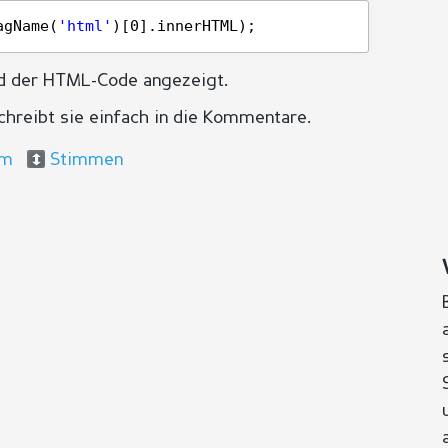
agName(
'html'
)[0].innerHTML);
rd der HTML-Code angezeigt.
schreibt sie einfach in die Kommentare.
um
Stimmen