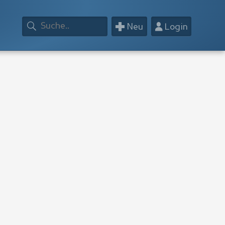
+
👤
Neu
Login