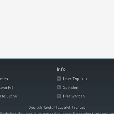
Info
emen
User Top 100
twortet
Spenden
rte Suche
Hier werben
Deutsch
|
English
|
Español
|
Français