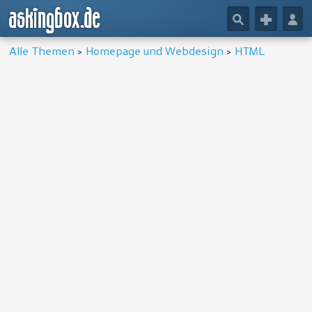
askingbox.de
🔎
+
👤
Alle Themen
>
Homepage und Webdesign
>
HTML