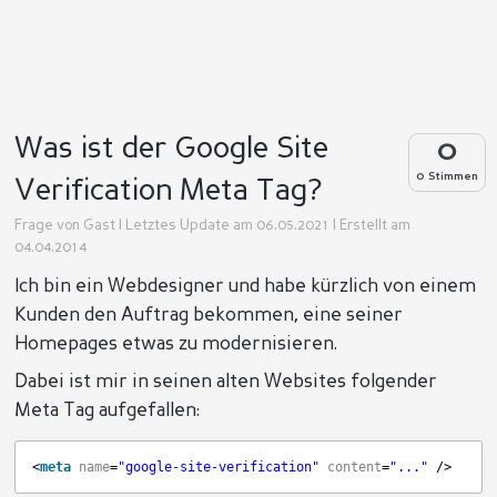
Was ist der Google Site
0
0 Stimmen
Verification Meta Tag?
Frage von
Gast
| Letztes Update am 06.05.2021 | Erstellt am
04.04.2014
Ich bin ein Webdesigner und habe kürzlich von einem
Kunden den Auftrag bekommen, eine seiner
Homepages etwas zu modernisieren.
Dabei ist mir in seinen alten Websites folgender
Meta Tag aufgefallen:
<
meta
name
=
"google-site-verification"
content
=
"..."
/>