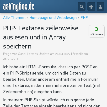
askingbox.de
🔎
+
👤
Alle Themen
>
Homepage und Webdesign
>
PHP
PHP: Textarea zeilenweise
3
5 Stimmen
auslesen und in Array
speichern
Frage von
Gast
| Letztes Update am 24.04.2022 | Erstellt am
26.01.2018
Ich habe ein HTML-Formular, dass ich per POST an
ein PHP-Skript sende, um darin die Daten zu
bearbeiten. Unter anderem enthält mein Formular
eine Textarea, in der man mehrere Zeilen Text (mit
Zeilenumbruch) eingeben kann.
In meinem PHP-Skript würde ich nun gerne jede
Zeile der Textarea einzeln bearbeiten und nicht den