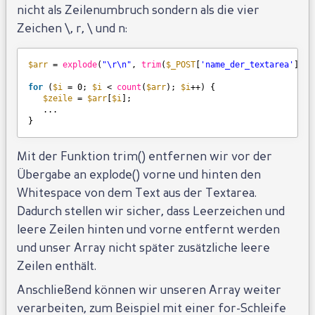
nicht als Zeilenumbruch sondern als die vier
Zeichen \, r, \ und n:
$arr
= 
explode
(
"\r\n"
, 
trim
(
$_POST
[
'name_der_textarea'
]));
for
(
$i
= 0; 
$i
< 
count
(
$arr
); 
$i
++) {
$zeile
= 
$arr
[
$i
];
...
}
Mit der Funktion trim() entfernen wir vor der
Übergabe an explode() vorne und hinten den
Whitespace von dem Text aus der Textarea.
Dadurch stellen wir sicher, dass Leerzeichen und
leere Zeilen hinten und vorne entfernt werden
und unser Array nicht später zusätzliche leere
Zeilen enthält.
Anschließend können wir unseren Array weiter
verarbeiten, zum Beispiel mit einer for-Schleife