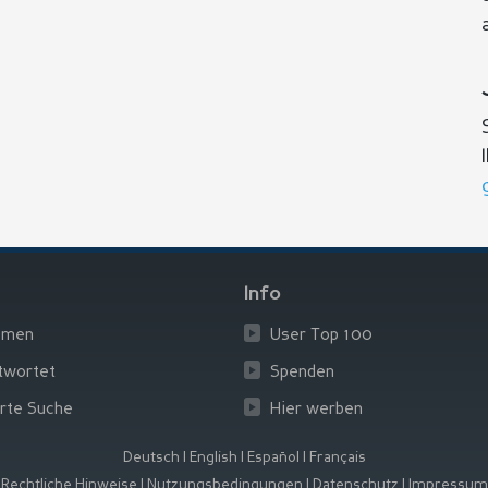
Info
emen
User Top 100
twortet
Spenden
rte Suche
Hier werben
Deutsch
|
English
|
Español
|
Français
Rechtliche Hinweise
|
Nutzungsbedingungen
|
Datenschutz
|
Impressum