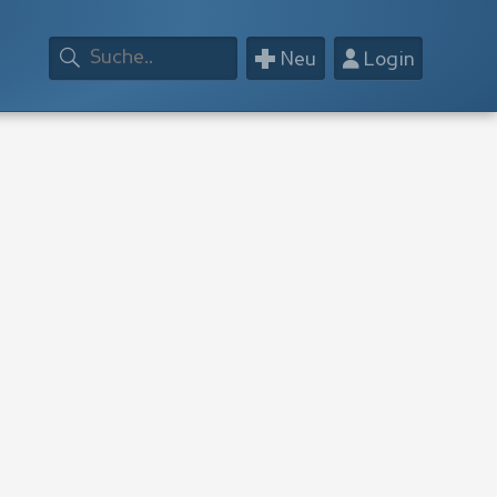
+
👤
Neu
Login