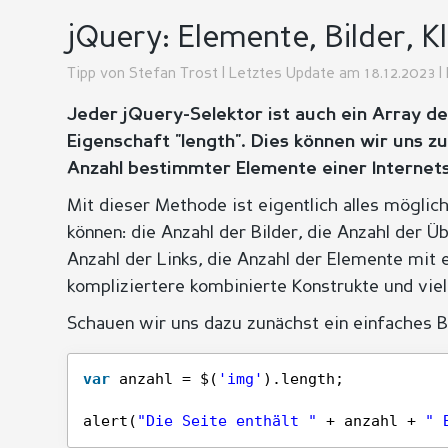
jQuery: Elemente, Bilder, K
Tipp von
Stefan Trost
| Letztes Update am 18.12.2023 | 
Jeder jQuery-Selektor ist auch ein Array d
Eigenschaft "length". Dies können wir uns 
Anzahl bestimmter Elemente einer Internet
Mit dieser Methode ist eigentlich alles möglic
können: die Anzahl der Bilder, die Anzahl der Ü
Anzahl der Links, die Anzahl der Elemente mit 
kompliziertere kombinierte Konstrukte und vie
Schauen wir uns dazu zunächst ein einfaches Be
var
anzahl = $(
'img'
).length;
alert(
"Die Seite enthält "
+ anzahl + 
" 