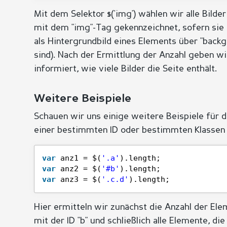
Mit dem Selektor $('img') wählen wir alle Bilder
mit dem "img"-Tag gekennzeichnet, sofern sie
als Hintergrundbild eines Elements über "back
sind). Nach der Ermittlung der Anzahl geben wi
informiert, wie viele Bilder die Seite enthält.
Weitere Beispiele
Schauen wir uns einige weitere Beispiele für 
einer bestimmten ID oder bestimmten Klassen 
var
anz1 = $(
'.a'
).length;
var
anz2 = $(
'#b'
).length;
var
anz3 = $(
'.c.d'
).length;
Hier ermitteln wir zunächst die Anzahl der Elem
mit der ID "b" und schließlich alle Elemente, di