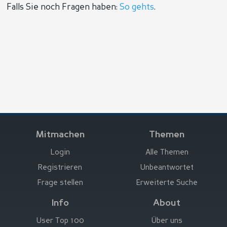
Falls Sie noch Fragen haben:
So gehts
.
Mitmachen
Themen
Login
Alle Themen
Registrieren
Unbeantwortet
Frage stellen
Erweiterte Suche
Info
About
User Top 100
Über uns