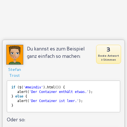
3
Du kannst es zum Beispiel
ganz einfach so machen:
Beste Antwort
3 Stimmen
Stefan
Trost
if
($(
'#meindiv'
).html()) {
alert(
'Der Container enthält etwas.'
);
} 
else
{
alert(
'Der Container ist leer.'
);
}
Oder so: