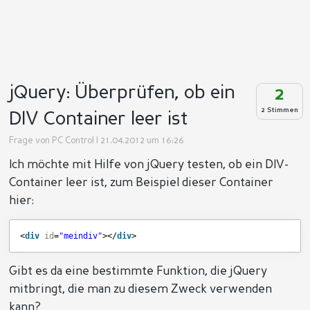
jQuery: Überprüfen, ob ein
2
2 Stimmen
DIV Container leer ist
Frage von
PC Control
| 21.04.2012 um 16:26
Ich möchte mit Hilfe von jQuery testen, ob ein DIV-
Container leer ist, zum Beispiel dieser Container
hier:
<
div
id
=
"meindiv"
></
div
>
Gibt es da eine bestimmte Funktion, die jQuery
mitbringt, die man zu diesem Zweck verwenden
kann?