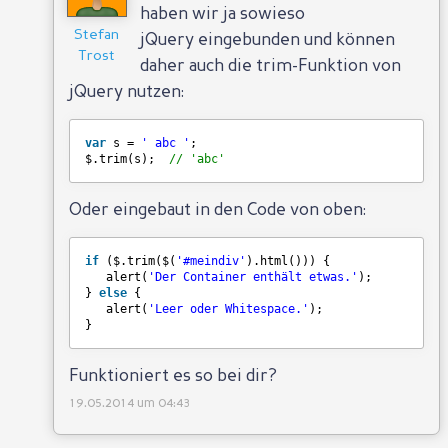
haben wir ja sowieso
Stefan
jQuery eingebunden und können
Trost
daher auch die trim-Funktion von
jQuery nutzen:
var
s = 
' abc '
;
$.trim(s);  
// 'abc'
Oder eingebaut in den Code von oben:
if
($.trim($(
'#meindiv'
).html())) {
alert(
'Der Container enthält etwas.'
);
} 
else
{
alert(
'Leer oder Whitespace.'
);
}
Funktioniert es so bei dir?
19.05.2014 um 04:43