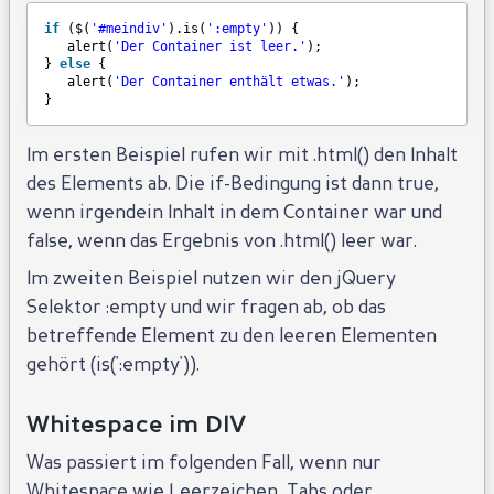
if
($(
'#meindiv'
).is(
':empty'
)) {
alert(
'Der Container ist leer.'
);
} 
else
{
alert(
'Der Container enthält etwas.'
);
}
Im ersten Beispiel rufen wir mit .html() den Inhalt
des Elements ab. Die if-Bedingung ist dann true,
wenn irgendein Inhalt in dem Container war und
false, wenn das Ergebnis von .html() leer war.
Im zweiten Beispiel nutzen wir den jQuery
Selektor :empty und wir fragen ab, ob das
betreffende Element zu den leeren Elementen
gehört (is(':empty')).
Whitespace im DIV
Was passiert im folgenden Fall, wenn nur
Whitespace wie Leerzeichen, Tabs oder