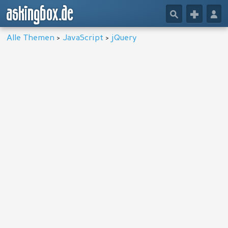
askingbox.de
🔎
+
👤
Alle Themen
>
JavaScript
>
jQuery