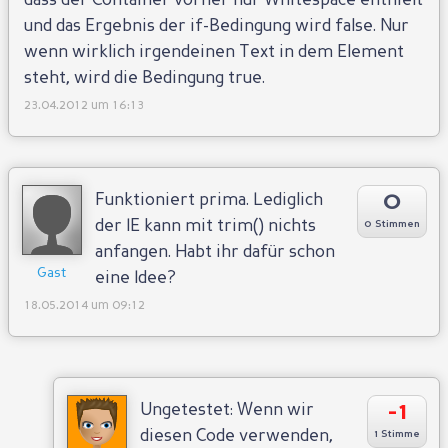
dass der Container vorher nur Whitespace enthielt
und das Ergebnis der if-Bedingung wird false. Nur
wenn wirklich irgendeinen Text in dem Element
steht, wird die Bedingung true.
23.04.2012 um 16:13
0
Funktioniert prima. Lediglich
der IE kann mit trim() nichts
0 Stimmen
anfangen. Habt ihr dafür schon
Gast
eine Idee?
18.05.2014 um 09:12
-1
Ungetestet: Wenn wir
diesen Code verwenden,
1 Stimme