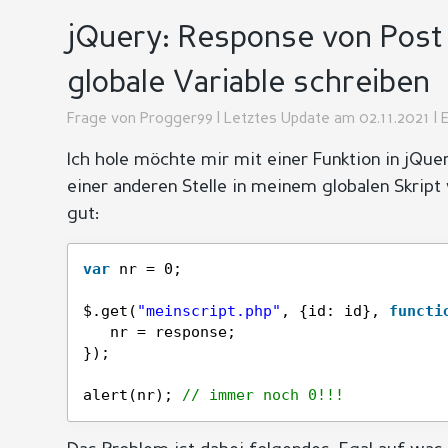
jQuery: Response von Post 
globale Variable schreiben
Frage von
Progger99
| Letztes Update am 02.11.2021 | E
Ich hole möchte mir mit einer Funktion in jQue
einer anderen Stelle in meinem globalen Skript
gut:
var
nr = 0;
$.get(
"meinscript.php"
, {id: id}, 
functi
nr = response;
});
alert(nr); 
// immer noch 0!!!