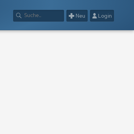
+
👤
Neu
Login