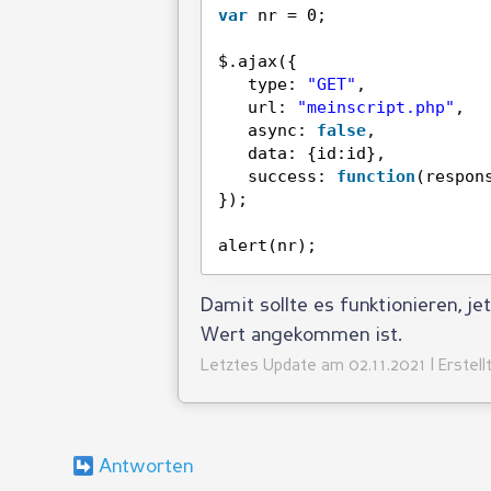
var
nr = 0;
$.ajax({
type: 
"GET"
,
url: 
"meinscript.php"
,
async: 
false
,
data: {id:id},
success: 
function
(respon
});
alert(nr);
Damit sollte es funktionieren, je
Wert angekommen ist.
Letztes Update am 02.11.2021 | Erstell
Antworten