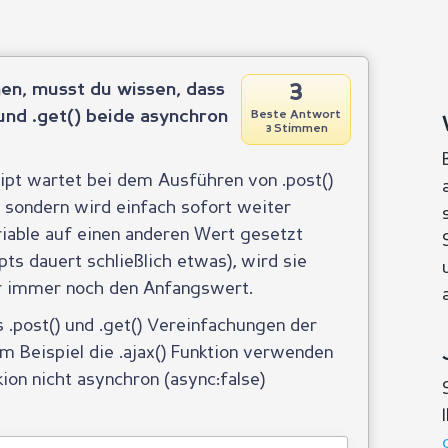
3
en, musst du wissen, dass
und .get() beide asynchron
Beste Antwort
3 Stimmen
ipt wartet bei dem Ausführen von .post()
b sondern wird einfach sofort weiter
riable auf einen anderen Wert gesetzt
ts dauert schließlich etwas), wird sie
r immer noch den Anfangswert.
 .post() und .get() Vereinfachungen der
um Beispiel die .ajax() Funktion verwenden
ion nicht asynchron (async:false)